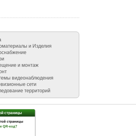
а
материалы и Изделия
оснабжение
ри
щение и монтаж
онт
темы видеонаблюдения
визионные сети
едование территорий
ой страницы
ое QR-код?