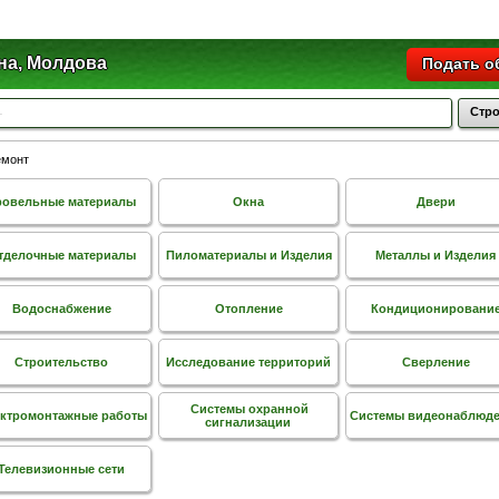
на, Молдова
Подать о
Стро
емонт
ровельные материалы
Окна
Двери
тделочные материалы
Пиломатериалы и Изделия
Металлы и Изделия
Водоснабжение
Отопление
Кондиционировани
Строительство
Исследование территорий
Сверление
Системы охранной
ктромонтажные работы
Системы видеонаблюд
сигнализации
Телевизионные сети