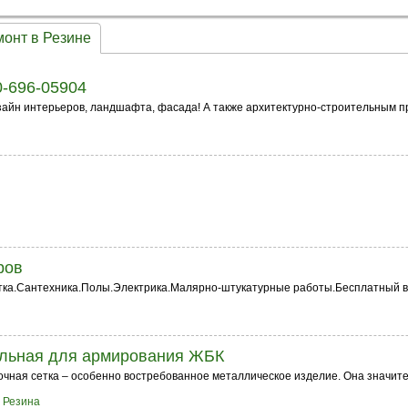
онт в Резине
0-696-05904
зайн интерьеров, ландшафта, фасада! А также архитектурно-строительным пр
ров
тка.Сантехника.Полы.Электрика.Малярно-штукатурные работы.Бесплатный 
ельная для армирования ЖБК
дочная сетка – особенно востребованное металлическое изделие. Она значи
 Резина