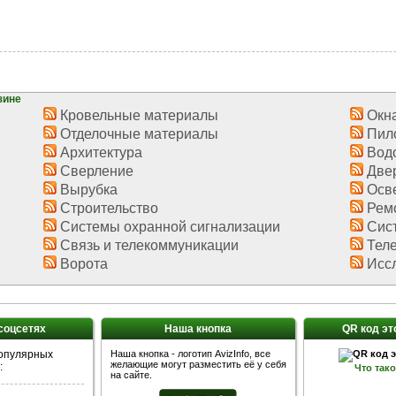
зине
Кровельные материалы
Окн
Отделочные материалы
Пило
Архитектура
Вод
Сверление
Две
Вырубка
Осве
Строительство
Рем
Системы охранной сигнализации
Сис
Связь и телекоммуникации
Теле
Ворота
Иссл
 соцсетях
Наша кнопка
QR код эт
популярных
Наша кнопка - логотип AvizInfo, все
желающие могут разместить её у себя
:
Что так
на сайте.