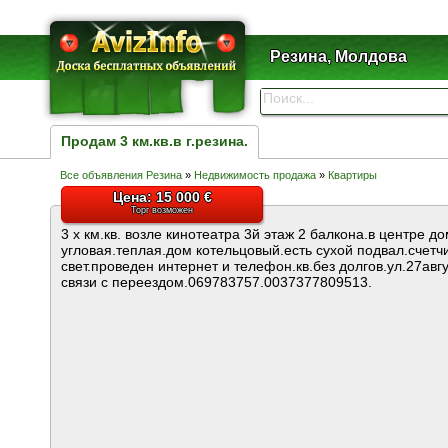
Резина, Молдова
Продам 3 км.кв.в г.резина.
Все объявления Резина
»
Недвижимость продажа
»
Квартиры
Цена: 15 000 €
Торг возможен
3 х км.кв. возле кинотеатра 3й этаж 2 балкона.в центре д
угловая.теплая.дом котельцовый.есть сухой подвал.счетчи
свет.проведен интернет и телефон.кв.без долгов.ул.27авгус
связи с переездом.069783757.0037377809513.