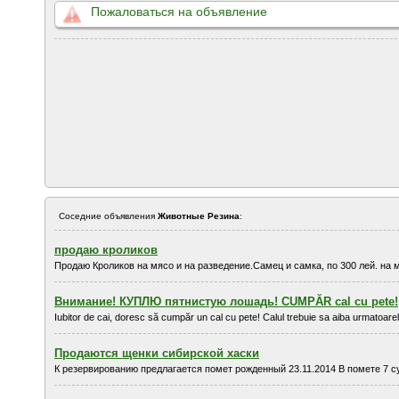
Пожаловаться на объявление
Соседние объявления
Животные Резина
:
продаю кроликов
Продаю Кроликов на мясо и на разведение.Самец и самка, по 300 лей. на мя
Внимание! КУПЛЮ пятнистую лошадь! CUMPĂR cal cu pete!
Iubitor de cai, doresc să cumpăr un cal cu pete! Calul trebuie sa aiba urmatoarele c
Продаются щенки сибирской хаски
К резервированию предлагается помет рожденный 23.11.2014 В помете 7 сук 