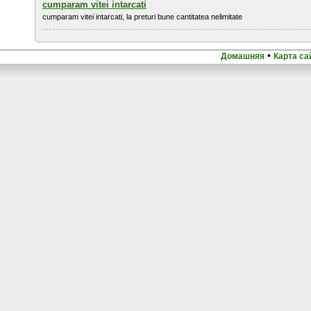
cumparam vitei intarcati
cumparam vitei intarcati, la preturi bune cantitatea nelimitate
•
Домашняя
Карта са