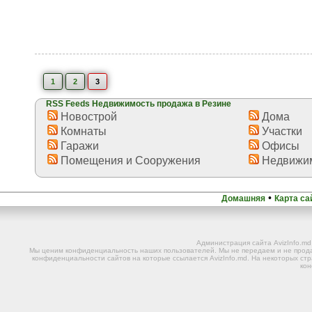
1
2
3
RSS Feeds Недвижимость продажа в Резине
Новострой
Дома
Комнаты
Участки
Гаражи
Офисы
Помещения и Сооружения
Недвижим
•
Домашняя
Карта са
Администрация сайта AvizInfo.m
Мы ценим конфиденциальность наших пользователей. Мы не передаем и не прода
конфиденциальности сайтов на которые ссылается AvizInfo.md. На некоторых стр
ко